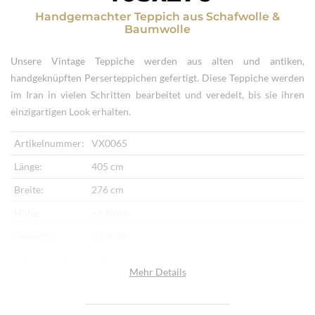
Handgemachter Teppich
aus
Schafwolle &
Baumwolle
Unsere Vintage Teppiche werden aus alten und antiken,
handgeknüpften Perserteppichen gefertigt. Diese Teppiche werden
im Iran in vielen Schritten bearbeitet und veredelt, bis sie ihren
einzigartigen Look erhalten.
Artikelnummer:
VX0065
Länge:
405 cm
Breite:
276 cm
Höhe:
+/- 6 mm
Gewicht:
27,70 kg
Herkunftsland:
Iran
Mehr Details
Flor:
Schafwolle
Kette:
Baumwolle