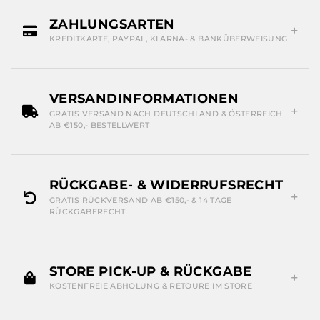
ZAHLUNGSARTEN
KREDITKARTE, PAYPAL, KLARNA- & BANKÜBERWEISUNG
VERSANDINFORMATIONEN
GRATIS VERSAND NACH DEUTSCHLAND & ÖSTERREICH
AB €150,- BESTELLWERT
RÜCKGABE- & WIDERRUFSRECHT
GRATIS RÜCKVERSAND AB €150,- & 14 TAGE
RÜCKGABERECHT
STORE PICK-UP & RÜCKGABE
KOSTENFREIE ABHOLUNG & RETOURE IM STORE