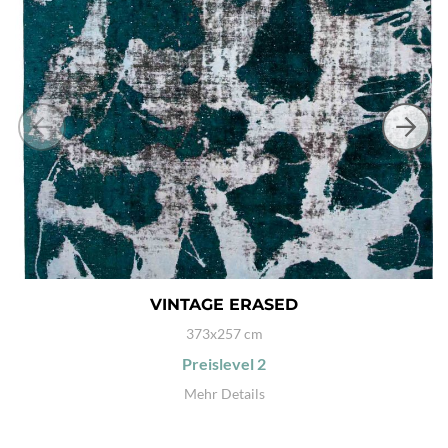
VINTAGE ERASED
373x257 cm
Preislevel
2
Mehr Details