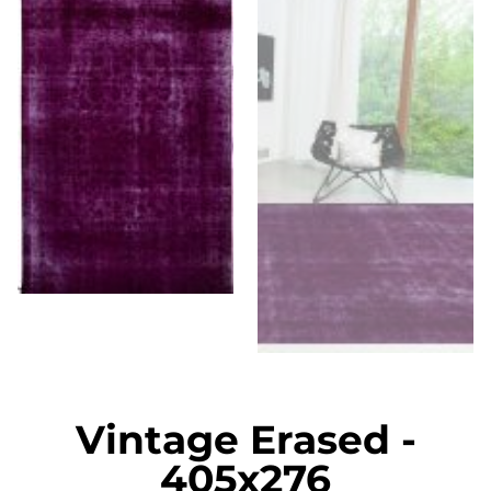
Vintage Erased
-
405x276