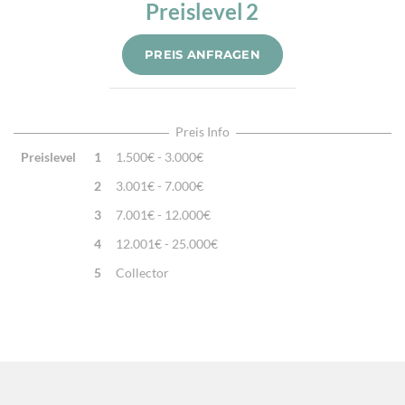
Preislevel
2
Alter:
Neu
Verarbeitung:
Handgemacht
PREIS ANFRAGEN
Highlights:
Natürliche Schafwolle, Von Hand geknüpft,
Traditionelle Machart
Preis Info
Preislevel
1
1.500€ - 3.000€
2
3.001€ - 7.000€
3
7.001€ - 12.000€
4
12.001€ - 25.000€
5
Collector