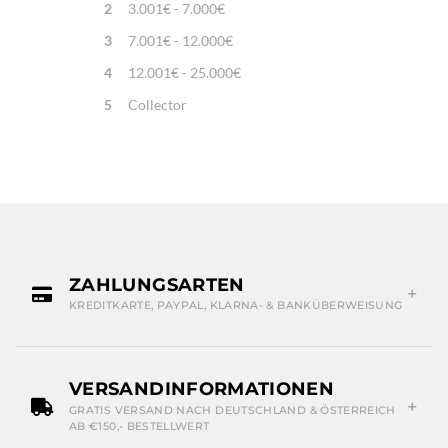
2
3.001€ - 7.000€
3
7.001€ - 12.000€
4
12.001€ - 25.000€
5
Collector
ZAHLUNGSARTEN
KREDITKARTE, PAYPAL, KLARNA- & BANKÜBERWEISUNG
VERSANDINFORMATIONEN
GRATIS VERSAND NACH DEUTSCHLAND & ÖSTERREICH
AB €150,- BESTELLWERT