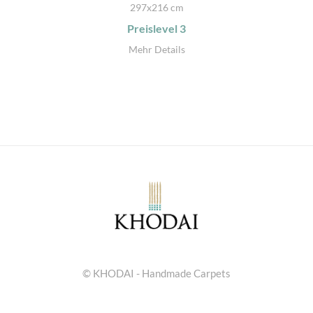
297x216 cm
Preislevel
3
Mehr Details
© KHODAI - Handmade Carpets