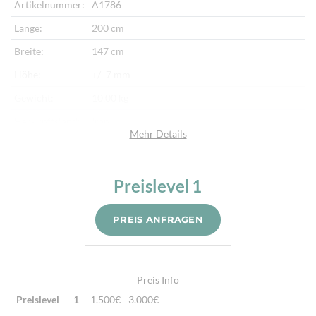
Artikelnummer:
A1786
Länge:
200 cm
Breite:
147 cm
Höhe:
+/- 7 mm
Gewicht:
10,00 kg
Herkunftsland:
Iran
Mehr Details
Flor:
Schafwolle
Kette:
Baumwolle
Preislevel
1
Alter:
Neu
Knotendichte:
300.000/m²
PREIS ANFRAGEN
Verarbeitung:
Sehr fein per Hand geknüpft
Highlights:
Natürliche Schafwolle, Von Hand geknüpft,
Traditionelle Machart
Preis Info
Preislevel
1
1.500€ - 3.000€