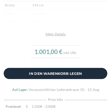
Breite:
144 cm
Höhe:
+/- 5 mm
Gewicht:
4,00 kg
Herkunftsland:
China
Mehr Details
Flor:
Schafwolle
Kette:
Schafwolle
1.001,00 €
inkl. USt.
Alter:
Neu
Verarbeitung:
Sehr fein per Hand gewebt
Highlights:
Klassisches Kelimmotiv, Natürliche Schafwolle,
IN DEN WARENKORB LEGEN
Traditionell handgewebt
Auf Lager:
Voraussichtlicher Lieferzeitraum
10. - 13. Aug
Preis Info
Preislevel
1
1.500€ - 3.000€