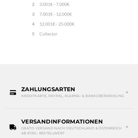
2
3.001€ - 7.000€
3
7.001€ - 12.000€
4
12.001€ - 25.000€
5
Collector
ZAHLUNGSARTEN
KREDITKARTE, PAYPAL, KLARNA- & BANKÜBERWEISUNG
VERSANDINFORMATIONEN
GRATIS VERSAND NACH DEUTSCHLAND & ÖSTERREICH
AB €150,- BESTELLWERT