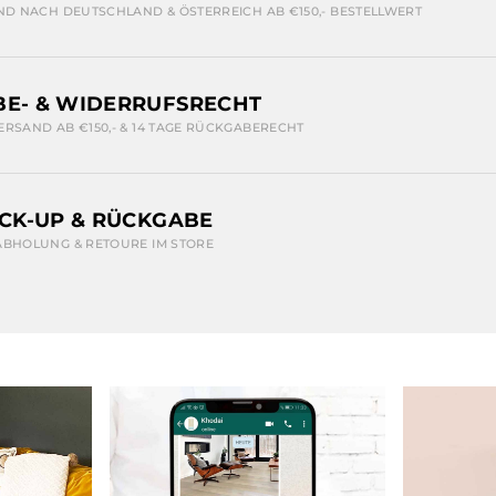
ND NACH DEUTSCHLAND & ÖSTERREICH AB €150,- BESTELLWERT
E- & WIDERRUFSRECHT
ERSAND AB €150,- & 14 TAGE RÜCKGABERECHT
ICK-UP & RÜCKGABE
ABHOLUNG & RETOURE IM STORE