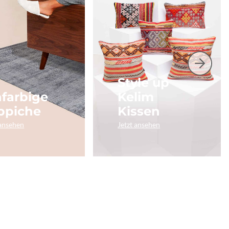
Style up
nfarbige
Kelim
ppiche
Kissen
 ansehen
Jetzt ansehen