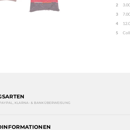
2
3.0
3
7.0
4
12.
5
Col
GSARTEN
 PAYPAL, KLARNA- & BANKÜBERWEISUNG
DINFORMATIONEN