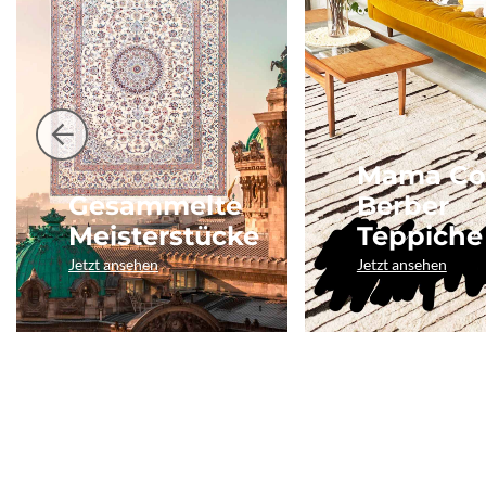
Mama Co
Gesammelte
Berber
Meisterstücke
Teppiche
Jetzt ansehen
Jetzt ansehen