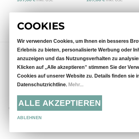
COOKIES
Wir verwenden Cookies, um Ihnen ein besseres Bro
Erlebnis zu bieten, personalisierte Werbung oder In
anzuzeigen und das Nutzungsverhalten zu analysie
Klicken auf „Alle akzeptieren“ stimmen Sie der Ve
Sterneckstraße 32
Cookies auf unserer Website zu. Details finden sie i
5020 Salzburg, AT
Datenschutzrichtline.
Mehr...
info@khodai.de
+43 662 871435
ALLE AKZEPTIEREN
© KHODAI - Handmade Carpets
Mo - Fr: 9:30 - 18:00, Sa:
13:00
ABLEHNEN