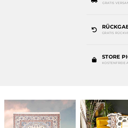
GRATIS VERSA
RÜCKGAB
GRATIS RÜCKV
STORE P
KOSTENFREIE 