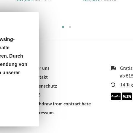
wsing-
halte
ren. Durch
rwendung von
Über uns
Gratis
n unserer
ab €15
Kontakt
14 Ta
Datenschutz
AGB
 9:30 -
Withdraw from contract here
Impressum