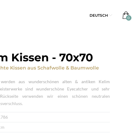
DEUTSCH
m Kissen
-
70x70
te Kissen
aus
Schafwolle & Baumwolle
n werden aus wunderschönen alten & antiken Kelim
Meisterwerke sind wunderschöne Eyecatcher und sehr
 Rückseite verwenden wir einen schönen neutralen
sverschluss.
1786
cm