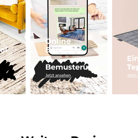
Online
ol
Beratung
&
Ei
Bemusterung
Te
Jetzt ansehen
Jetzt