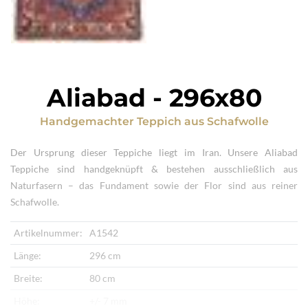
Aliabad
-
296x80
Handgemachter Teppich
aus
Schafwolle
Der Ursprung dieser Teppiche liegt im Iran. Unsere Aliabad
Teppiche sind handgeknüpft & bestehen ausschließlich aus
Naturfasern – das Fundament sowie der Flor sind aus reiner
Schafwolle.
Artikelnummer:
A1542
Länge:
296 cm
Breite:
80 cm
Höhe:
+/- 7 mm