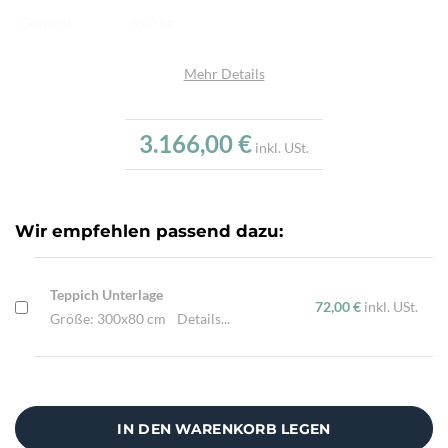
Gewicht:
8,00 kg
Herkunftsland:
Iran
Mehr Details
Flor:
Schafwolle
Kette:
Schafwolle
3.166,00 €
inkl. USt.
Alter:
Neu
Knotendichte:
280.000/m²
Verarbeitung:
Sehr fein per Hand geknüpft
Wir empfehlen passend dazu:
Highlights:
Natürliche Schafwolle, Von Hand geknüpft,
Traditionelle Machart
Teppich Unterlage
72,00 €
inkl. USt.
Größe: 300x80 cm
Details...
IN DEN WARENKORB LEGEN