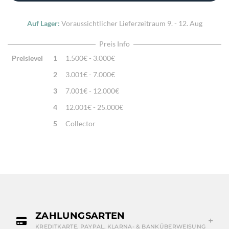
Auf Lager:
Voraussichtlicher Lieferzeitraum
9. - 12. Aug
Preis Info
Preislevel
1
1.500€ - 3.000€
2
3.001€ - 7.000€
3
7.001€ - 12.000€
4
12.001€ - 25.000€
5
Collector
ZAHLUNGSARTEN
KREDITKARTE, PAYPAL, KLARNA- & BANKÜBERWEISUNG