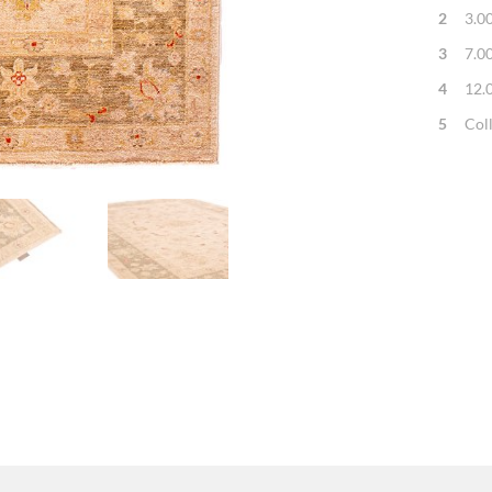
2
3.0
3
7.0
4
12.
5
Col