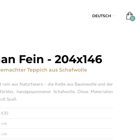
DEUTSCH
an Fein
-
204x146
emachter Teppich
aus
Schafwolle
t rein aus Naturfasern – die Kette aus Baumwolle und der
efärbter, handgesponnener Schafwolle. Diese Materialien
fuß Spaß.
1430
 cm
 cm