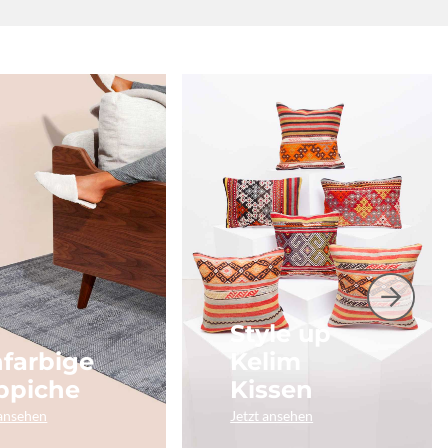
Style up
nfarbige
Kelim
ppiche
Kissen
 ansehen
Jetzt ansehen