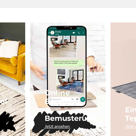
Online
ol
Beratung
&
Ei
Bemusterung
Te
Jetzt ansehen
Jetzt