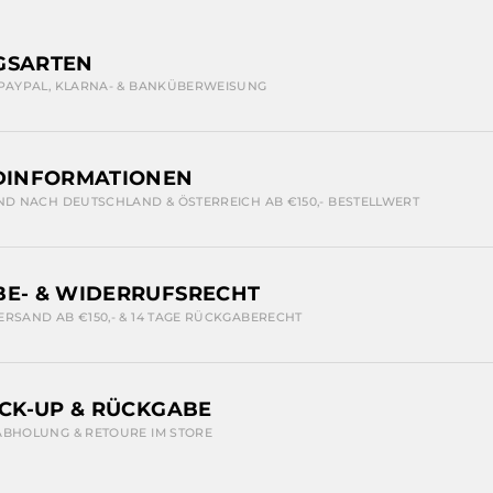
GSARTEN
 PAYPAL, KLARNA- & BANKÜBERWEISUNG
DINFORMATIONEN
ND NACH DEUTSCHLAND & ÖSTERREICH AB €150,- BESTELLWERT
E- & WIDERRUFSRECHT
ERSAND AB €150,- & 14 TAGE RÜCKGABERECHT
ICK-UP & RÜCKGABE
ABHOLUNG & RETOURE IM STORE