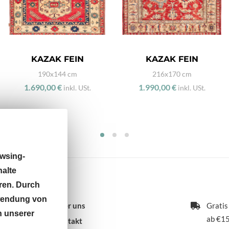
KAZAK FEIN
KAZAK FEIN
190x144 cm
216x170 cm
1.690,00 €
1.990,00 €
inkl. USt.
inkl. USt.
wsing-
halte
ren. Durch
rwendung von
Über uns
Gratis
n unserer
ab €15
Kontakt