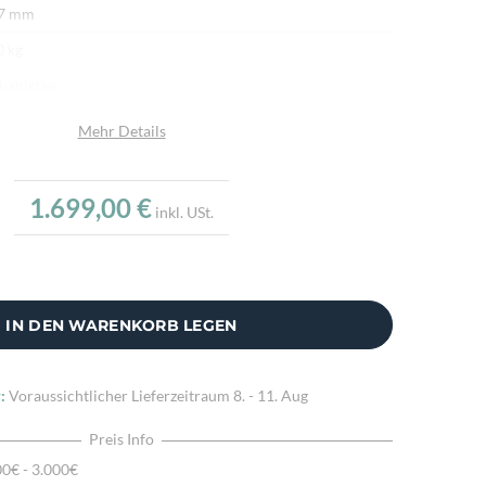
 7 mm
0 kg
hanistan
afwolle
Mehr Details
umwolle
u
1.699,00 €
inkl. USt.
.000/m²
r fein per Hand geknüpft
ne Hochlandschafwolle, Handgesponnene Wolle, Mit
IN DEN WARENKORB LEGEN
nen Naturfarben gefärbt
:
Voraussichtlicher Lieferzeitraum
8. - 11. Aug
Preis Info
00€ - 3.000€