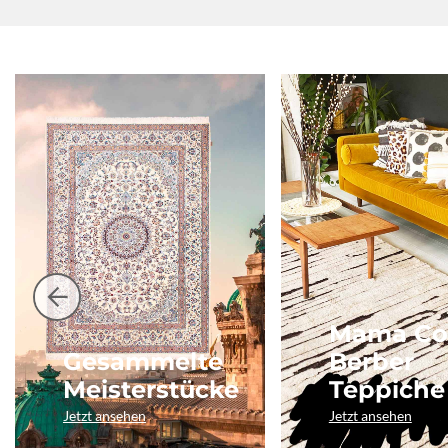
Mama Co
Gesammelte
Berber
Meisterstücke
Teppiche
Jetzt ansehen
Jetzt ansehen