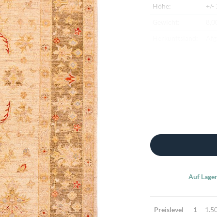
Höhe:
+/-
Gewicht:
8,0
Herkunftsland:
Afg
Flor:
Sch
Kette:
Ba
Alter:
Ne
Knotendichte:
200
Verarbeitung:
Seh
Highlights:
Fei
rei
Auf Lager
Preislevel
1
1.5