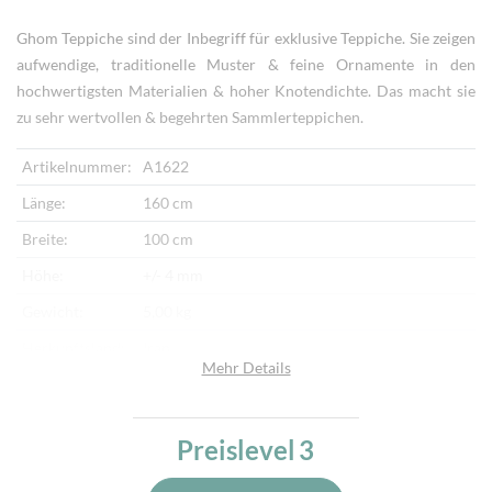
Ghom Teppiche sind der Inbegriff für exklusive Teppiche. Sie zeigen
aufwendige, traditionelle Muster & feine Ornamente in den
hochwertigsten Materialien & hoher Knotendichte. Das macht sie
zu sehr wertvollen & begehrten Sammlerteppichen.
Artikelnummer:
A1622
Länge:
160 cm
Breite:
100 cm
Höhe:
+/- 4 mm
Gewicht:
5,00 kg
Herkunftsland:
Iran
Mehr Details
Flor:
Seide
Kette:
Seide
Preislevel
3
Alter:
Neu