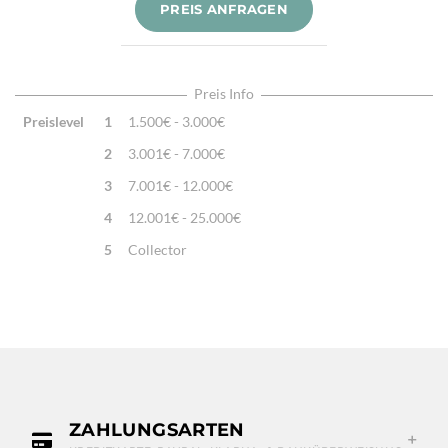
Knotendichte:
1,2 Mio. /m²
PREIS ANFRAGEN
Verarbeitung:
Sehr fein per Hand geknüpft
Highlights:
Natürliche Schafwolle, Von Hand geknüpft,
Traditionelle Machart
Preis Info
Preislevel
1
1.500€ - 3.000€
2
3.001€ - 7.000€
3
7.001€ - 12.000€
4
12.001€ - 25.000€
5
Collector
ZAHLUNGSARTEN