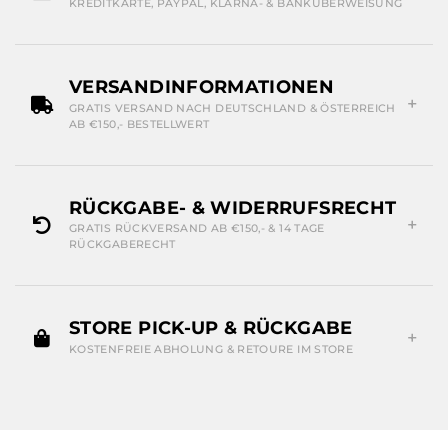
KREDITKARTE, PAYPAL, KLARNA- & BANKÜBERWEISUNG
VERSANDINFORMATIONEN
GRATIS VERSAND NACH DEUTSCHLAND & ÖSTERREICH
AB €150,- BESTELLWERT
RÜCKGABE- & WIDERRUFSRECHT
GRATIS RÜCKVERSAND AB €150,- & 14 TAGE
RÜCKGABERECHT
STORE PICK-UP & RÜCKGABE
KOSTENFREIE ABHOLUNG & RETOURE IM STORE