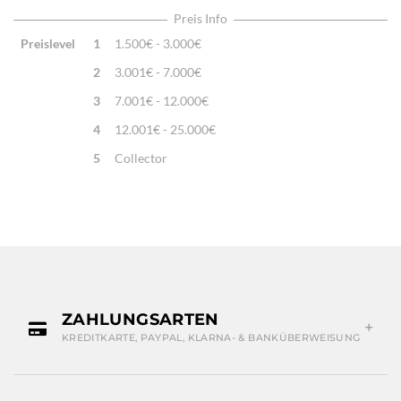
Traditionelle Machart
Preis Info
Preislevel
1
1.500€ - 3.000€
2
3.001€ - 7.000€
3
7.001€ - 12.000€
4
12.001€ - 25.000€
5
Collector
ZAHLUNGSARTEN
KREDITKARTE, PAYPAL, KLARNA- & BANKÜBERWEISUNG