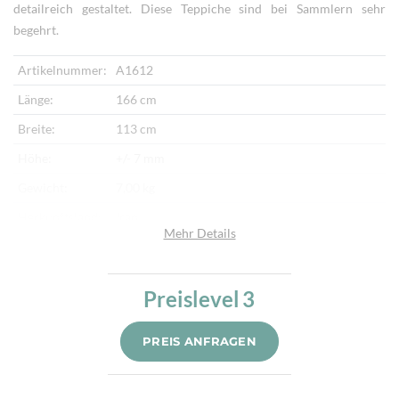
detailreich gestaltet. Diese Teppiche sind bei Sammlern sehr
begehrt.
Artikelnummer:
A1612
Länge:
166 cm
Breite:
113 cm
Höhe:
+/- 7 mm
Gewicht:
7,00 kg
Herkunftsland:
Iran
Mehr Details
Flor:
Schafwolle, Seide
Kette:
Seide
Preislevel
3
Alter:
Neu
Knotendichte:
650.000/m²
PREIS ANFRAGEN
Verarbeitung:
Sehr fein per Hand geknüpft
Highlights:
Natürliche Schafwolle, Von Hand geknüpft,