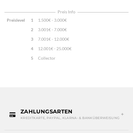
Highlights:
Natürliche Schafwolle, Von Hand geknüpft,
Traditionelle Machart
Preis Info
Preislevel
1
1.500€ - 3.000€
2
3.001€ - 7.000€
3
7.001€ - 12.000€
4
12.001€ - 25.000€
5
Collector
ZAHLUNGSARTEN
KREDITKARTE, PAYPAL, KLARNA- & BANKÜBERWEISUNG