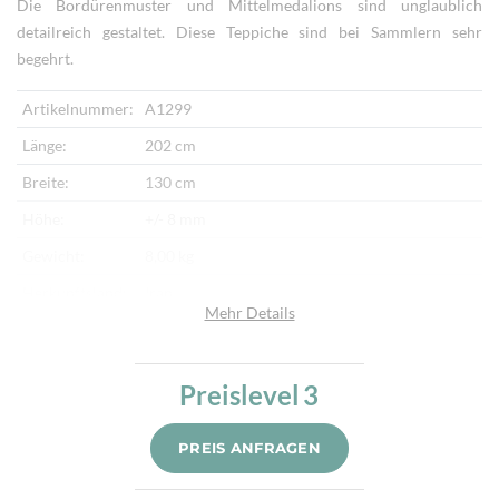
Die Bordürenmuster und Mittelmedalions sind unglaublich
detailreich gestaltet. Diese Teppiche sind bei Sammlern sehr
begehrt.
Artikelnummer:
A1299
Länge:
202 cm
Breite:
130 cm
Höhe:
+/- 8 mm
Gewicht:
8,00 kg
Herkunftsland:
Iran
Mehr Details
Flor:
Schafwolle, Seide
Kette:
Seide
Preislevel
3
Alter:
Neu
Knotendichte:
850.000/m²
PREIS ANFRAGEN
Verarbeitung:
Sehr fein per Hand geknüpft