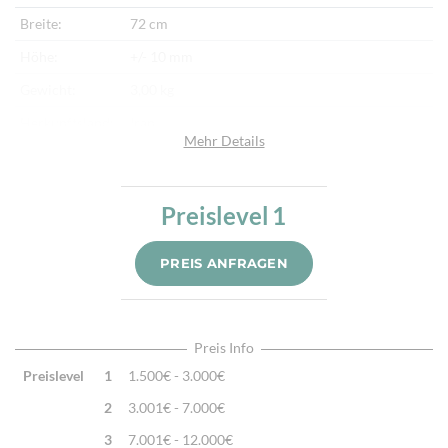
Breite:
72 cm
Höhe:
+/- 10 mm
Gewicht:
3,00 kg
Herkunftsland:
Iran
Mehr Details
Flor:
Schafwolle, Seide
Kette:
Baumwolle
Preislevel
1
Alter:
Neu
Knotendichte:
270.000/m²
PREIS ANFRAGEN
Verarbeitung:
Sehr fein per Hand geknüpft
Highlights:
Natürliche Schafwolle, Von Hand geknüpft,
Traditionelle Machart
Preis Info
Preislevel
1
1.500€ - 3.000€
2
3.001€ - 7.000€
3
7.001€ - 12.000€