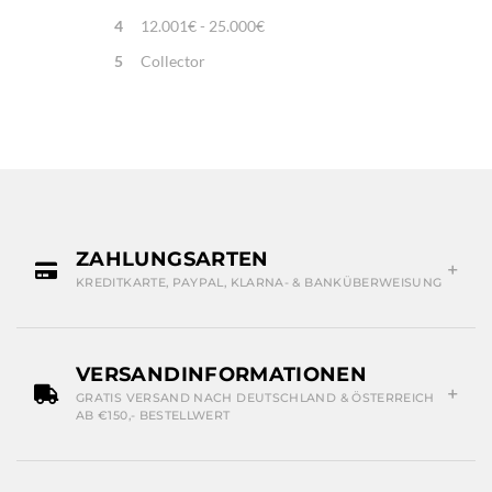
4
12.001€ - 25.000€
5
Collector
ZAHLUNGSARTEN
KREDITKARTE, PAYPAL, KLARNA- & BANKÜBERWEISUNG
VERSANDINFORMATIONEN
GRATIS VERSAND NACH DEUTSCHLAND & ÖSTERREICH
AB €150,- BESTELLWERT