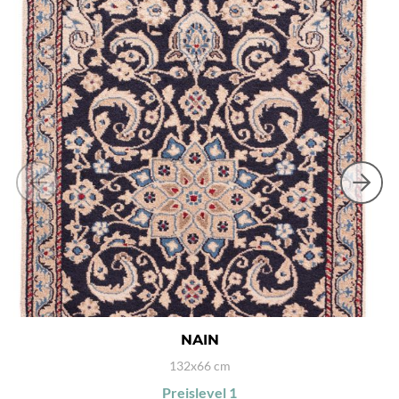
NAIN
132x66 cm
Preislevel
1