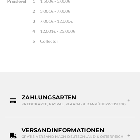
Preislevel
1
1.500€ - 3.000€
2
3.001€ - 7.000€
3
7.001€ - 12.000€
4
12.001€ - 25.000€
5
Collector
ZAHLUNGSARTEN
KREDITKARTE, PAYPAL, KLARNA- & BANKÜBERWEISUNG
VERSANDINFORMATIONEN
GRATIS VERSAND NACH DEUTSCHLAND & ÖSTERREICH