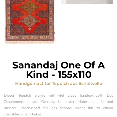
Sanandaj One Of A
Kind
-
155x110
Handgemachter Teppich
aus
Schafwolle
Dieser Teppich wurde mit viel Liebe handgeknüpft. Das
Zusammenspiel von Genauigkeit, bester Materialqualität und
unserer Leidenschaft für das Schöne macht ihn zu einem
charaktervollen Unikat.