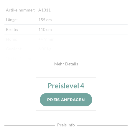
Artikelnummer:
A1311
Länge:
155 cm
Breite:
110 cm
Höhe:
+/- 9 mm
Gewicht:
6,00 kg
Herkunftsland:
Iran
Mehr Details
Flor:
Schafwolle
Kette:
Seide
Preislevel
4
Alter:
Neu
Knotendichte:
900.000/m²
PREIS ANFRAGEN
Verarbeitung:
Sehr fein per Hand geknüpft
Highlights:
Natürliche Schafwolle, Von Hand geknüpft,
Traditionelle Machart
Preis Info