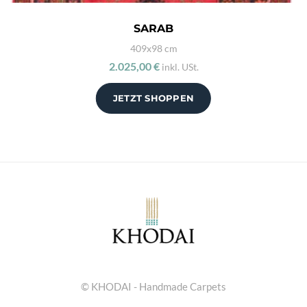
SARAB
409x98 cm
2.025,00 €
inkl. USt.
JETZT SHOPPEN
© KHODAI - Handmade Carpets