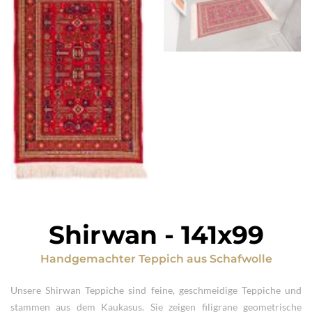
Shirwan
-
141x99
Handgemachter Teppich
aus
Schafwolle
Unsere Shirwan Teppiche sind feine, geschmeidige Teppiche und
stammen aus dem Kaukasus. Sie zeigen filigrane geometrische