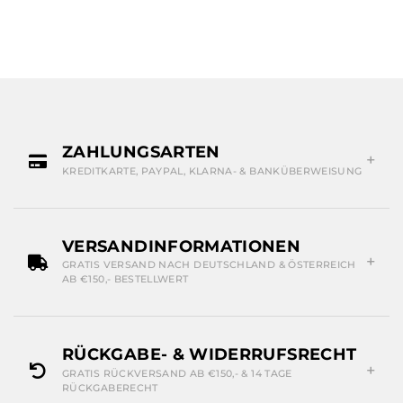
ZAHLUNGSARTEN
KREDITKARTE, PAYPAL, KLARNA- & BANKÜBERWEISUNG
VERSANDINFORMATIONEN
GRATIS VERSAND NACH DEUTSCHLAND & ÖSTERREICH
AB €150,- BESTELLWERT
RÜCKGABE- & WIDERRUFSRECHT
GRATIS RÜCKVERSAND AB €150,- & 14 TAGE
RÜCKGABERECHT