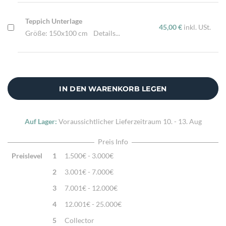
Traditionelle Machart
Teppich Unterlage
45,00 €
inkl. USt.
Größe: 150x100 cm
Details...
IN DEN WARENKORB LEGEN
Auf Lager:
Voraussichtlicher Lieferzeitraum
10. - 13. Aug
Preis Info
Preislevel
1
1.500€ - 3.000€
2
3.001€ - 7.000€
3
7.001€ - 12.000€
4
12.001€ - 25.000€
5
Collector