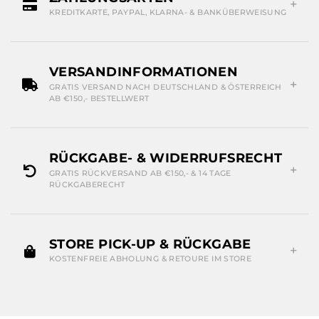
KREDITKARTE, PAYPAL, KLARNA- & BANKÜBERWEISUNG
VERSANDINFORMATIONEN
GRATIS VERSAND NACH DEUTSCHLAND & ÖSTERREICH
AB €150,- BESTELLWERT
RÜCKGABE- & WIDERRUFSRECHT
GRATIS RÜCKVERSAND AB €150,- & 14 TAGE
RÜCKGABERECHT
STORE PICK-UP & RÜCKGABE
KOSTENFREIE ABHOLUNG & RETOURE IM STORE