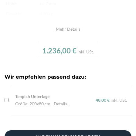
Höhe:
+/- 7 mm
Gewicht:
4,00 kg
Herkunftsland:
Iran
Mehr Details
Flor:
Schafwolle
Kette:
Schafwolle
1.236,00 €
inkl. USt.
Alter:
Neu
Knotendichte:
200.000/m²
Verarbeitung:
Sehr fein per Hand geknüpft
Wir empfehlen passend dazu:
Highlights:
Natürliche Schafwolle, Von Hand geknüpft,
Traditionelle Machart
Teppich Unterlage
48,00 €
inkl. USt.
Größe: 200x80 cm
Details...