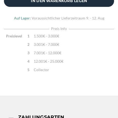
IN DEN WARENKORB LEGEN
Auf Lager:
Voraussichtlicher Lieferzeitraum
9. - 12. Aug
Preis Info
Preislevel
1
1.500€ - 3.000€
2
3.001€ - 7.000€
3
7.001€ - 12.000€
4
12.001€ - 25.000€
5
Collector
ZAHLUNGSARTEN