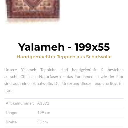
Yalameh
-
199x55
Handgemachter Teppich
aus
Schafwolle
Unsere Yalameh Teppiche sind handgeknüpft & bestehen
ausschließlich aus Naturfasern – das Fundament sowie der Flor
sind aus reiner Schafwolle. Der Ursprung dieser Teppiche liegt im
Iran.
Artikelnummer:
A1392
Länge:
199 cm
Breite:
55 cm