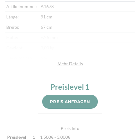
Artikelnummer:
A1678
Länge:
91 cm
Breite:
67 cm
Höhe:
+/- 5 mm
Gewicht:
3,00 kg
Herkunftsland:
Iran
Mehr Details
Flor:
Schafwolle, Seide
Kette:
Baumwolle
Preislevel
1
Alter:
Neu
Knotendichte:
1 Mio. /m²
PREIS ANFRAGEN
Verarbeitung:
Sehr fein per Hand geknüpft
Highlights:
Natürliche Schafwolle, Von Hand geknüpft,
Traditionelle Machart
Preis Info
Preislevel
1
1.500€ - 3.000€