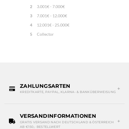
2
3.001€ - 7.000€
3
7.001€ - 12.000€
4
12.001€ - 25.000€
5
Collector
ZAHLUNGSARTEN
KREDITKARTE, PAYPAL, KLARNA- & BANKÜBERWEISUNG
VERSANDINFORMATIONEN
GRATIS VERSAND NACH DEUTSCHLAND & ÖSTERREICH
AB €150,- BESTELLWERT