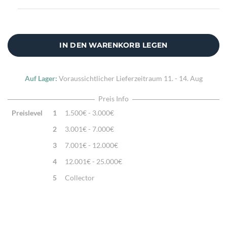
IN DEN WARENKORB LEGEN
Auf Lager:
Voraussichtlicher Lieferzeitraum
11. - 14. Aug
Preis Info
Preislevel
1
1.500€ - 3.000€
2
3.001€ - 7.000€
3
7.001€ - 12.000€
4
12.001€ - 25.000€
5
Collector