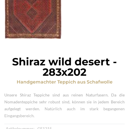
Shiraz wild desert
-
283x202
Handgemachter Teppich
aus
Schafwolle
Unsere Shiraz Teppiche sind aus reinen Naturfasern. Da die
Nomadenteppiche sehr robust sind, können sie in jedem Bereich
aufgelegt werden. Natürlich auch im stark begangenen
Eingangsbereich.
Artikelnummer:
GF1215