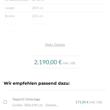
Länge:
283 cm
Breite:
202 cm
Höhe:
+/- 10 mm
Gewicht:
24,00 kg
Herkunftsland:
Iran
Mehr Details
Flor:
Schafwolle
Kette:
Schafwolle
2.190,00 €
inkl. USt.
Alter:
Neu
Knotendichte:
100.000/m²
Verarbeitung:
Handgeknüpft
Wir empfehlen passend dazu:
Highlights:
Natürliche Schafwolle, Von Hand geknüpft,
Traditionelle Machart
Teppich Unterlage
171,00 €
inkl. USt.
Größe: 300x190 cm
Details...