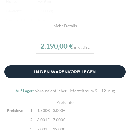
Höhe:
+/- 9 mm
Gewicht:
12,00 kg
Herkunftsland:
Iran
Mehr Details
Flor:
Schafwolle
Kette:
Schafwolle
2.190,00 €
inkl. USt.
Alter:
Neu
Knotendichte:
100.000/m²
Verarbeitung:
Handgeknüpft
IN DEN WARENKORB LEGEN
Highlights:
Natürliche Schafwolle, Von Hand geknüpft,
Traditionelle Machart
Auf Lager:
Voraussichtlicher Lieferzeitraum
9. - 12. Aug
Preis Info
Preislevel
1
1.500€ - 3.000€
2
3.001€ - 7.000€
3
7.001€ - 12.000€