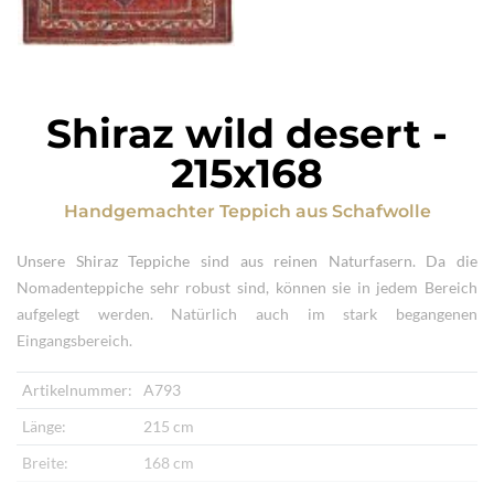
Shiraz wild desert
-
215x168
Handgemachter Teppich
aus
Schafwolle
Unsere Shiraz Teppiche sind aus reinen Naturfasern. Da die
Nomadenteppiche sehr robust sind, können sie in jedem Bereich
aufgelegt werden. Natürlich auch im stark begangenen
Eingangsbereich.
Artikelnummer:
A793
Länge:
215 cm
Breite:
168 cm