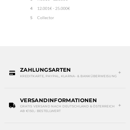
4
12.001€ - 25.000€
5
Collector
ZAHLUNGSARTEN
KREDITKARTE, PAYPAL, KLARNA- & BANKÜBERWEISUNG
VERSANDINFORMATIONEN
GRATIS VERSAND NACH DEUTSCHLAND & ÖSTERREICH
AB €150,- BESTELLWERT